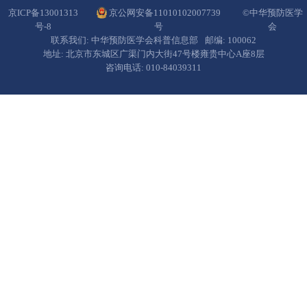
京ICP备13001313
京公网安备11010102007739
©中华预防医学
号-8
号
会
联系我们: 中华预防医学会科普信息部
邮编: 100062
地址: 北京市东城区广渠门内大街47号楼雍贵中心A座8层
咨询电话: 010-84039311